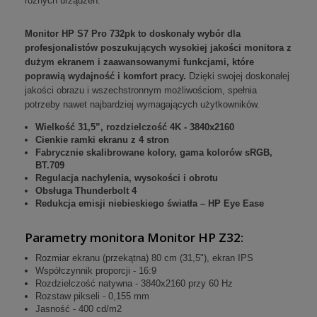
różnych urządzeń.
Monitor HP
S7 Pro 732pk
to doskonały wybór dla
profesjonalistów poszukujących wysokiej jakości monitora z
dużym ekranem i zaawansowanymi funkcjami, które
poprawią wydajność i komfort pracy.
Dzięki swojej doskonałej
jakości obrazu i wszechstronnym możliwościom, spełnia
potrzeby nawet najbardziej wymagających użytkowników.
Wielkość 31,5”, rozdzielczość 4K - 3840x2160
Cienkie ramki ekranu z 4 stron
Fabrycznie skalibrowane kolory, gama kolorów sRGB,
BT.709
Regulacja nachylenia, wysokości i obrotu
Obsługa Thunderbolt 4
Redukcja emisji niebieskiego światła – HP Eye Ease
Parametry monitora Monitor HP Z32:
Rozmiar ekranu (przekątna) 80 cm (31,5"), ekran IPS
Współczynnik proporcji - 16:9
Rozdzielczość natywna - 3840x2160 przy 60 Hz
Rozstaw pikseli - 0,155 mm
Jasność - 400 cd/m2