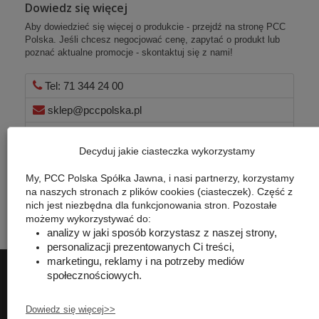
Dowiedz się więcej
Aby dowiedzieć się więcej o produkcie - przejdź na stronę PCC
Polska. Jeśli chcesz negocjować cenę, zapytać o produkt lub
poznać aktualne promocje - skontaktuj się z nami!
Tel: 71 344 24 00
sklep@pccpolska.pl
Formularz kontaktowy
Decyduj jakie ciasteczka wykorzystamy
Rozmowa przez Chat
My, PCC Polska Spółka Jawna, i nasi partnerzy, korzystamy
na naszych stronach z plików cookies (ciasteczek). Część z
nich jest niezbędna dla funkcjonowania stron. Pozostałe
możemy wykorzystywać do:
analizy w jaki sposób korzystasz z naszej strony,
personalizacji prezentowanych Ci treści,
marketingu, reklamy i na potrzeby mediów
Informacje
społecznościowych.
PCC Polska T. Jarmuszczak Spółka Jawna
Dowiedz się więcej>>