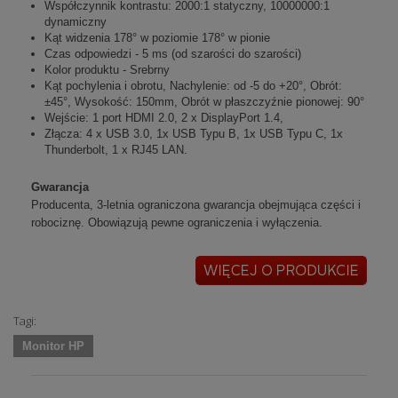
Współczynnik kontrastu: 2000:1 statyczny, 10000000:1
dynamiczny
Kąt widzenia 178° w poziomie 178° w pionie
Czas odpowiedzi - 5 ms (od szarości do szarości)
Kolor produktu - Srebrny
Kąt pochylenia i obrotu, Nachylenie: od -5 do +20°, Obrót:
±45°, Wysokość: 150mm, Obrót w płaszczyźnie pionowej: 90°
Wejście: 1 port HDMI 2.0, 2 x DisplayPort 1.4,
Złącza:
4
x USB 3.0,
1x USB Typu B
,
1
x USB Typu C,
1x
Thunderbolt
,
1 x RJ45 LAN.
Gwarancja
Producenta, 3-letnia ograniczona gwarancja obejmująca części i
robociznę. Obowiązują pewne ograniczenia i wyłączenia.
Tagi:
Monitor HP