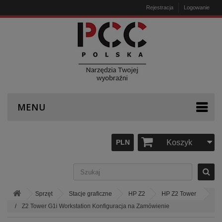
Rejestracja
Logowanie
MENU
PLN
Koszyk
Sprzęt
Stacje graficzne
HP Z2
HP Z2 Tower
Z2 Tower G1i Workstation Konfiguracja na Zamówienie