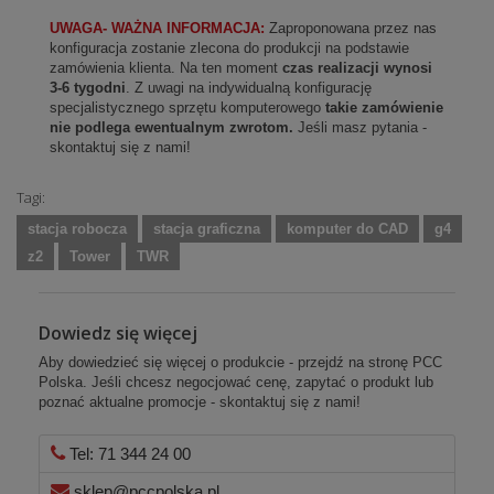
UWAGA- WAŻNA INFORMACJA:
Zaproponowana przez nas
konfiguracja zostanie zlecona do produkcji na podstawie
zamówienia klienta. Na ten moment
czas realizacji wynosi
3-6 tygodni
. Z uwagi na indywidualną konfigurację
specjalistycznego sprzętu komputerowego
takie zamówienie
nie podlega ewentualnym zwrotom.
Jeśli masz pytania -
skontaktuj się z nami!
Tagi:
stacja robocza
stacja graficzna
komputer do CAD
g4
z2
Tower
TWR
Dowiedz się więcej
Aby dowiedzieć się więcej o produkcie - przejdź na stronę PCC
Polska. Jeśli chcesz negocjować cenę, zapytać o produkt lub
poznać aktualne promocje - skontaktuj się z nami!
Tel: 71 344 24 00
sklep@pccpolska.pl