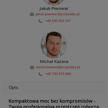
Jakub Piwowar
jakub.piwowar@pccpolska.pl
+48 690 003 307
Michał Kazana
michal.kazana@pccpolska.pl
+48 730 973 989
Opis
Kompaktowa moc bez kompromisów -
Twoja profesjonalna przestrzeń robocza