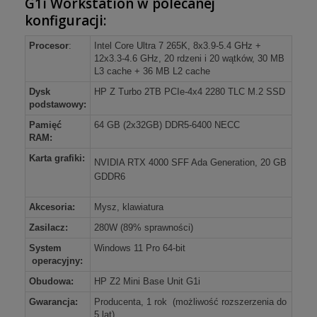
G1i Workstation
w polecanej
konfiguracji
:
Procesor
:
Intel Core Ultra 7 265K, 8x3.9-5.4 GHz +
12x3.3-4.6 GHz, 20 rdzeni i 20 wątków, 30 MB
L3 cache + 36 MB L2 cache
Dysk
HP Z Turbo 2TB PCIe-4x4 2280 TLC M.2 SSD
podstawowy:
Pamięć
64 GB (2x32GB) DDR5-6400 NECC
RAM:
Karta grafiki:
NVIDIA RTX 4000 SFF Ada Generation, 20 GB
GDDR6
Akcesoria:
Mysz, klawiatura
Zasilacz:
280W (89% sprawności)
System
Windows 11 Pro 64-bit
operacyjny:
Obudowa:
HP Z2 Mini Base Unit G1i
Gwarancja:
Producenta, 1 rok (możliwość rozszerzenia do
5 lat)