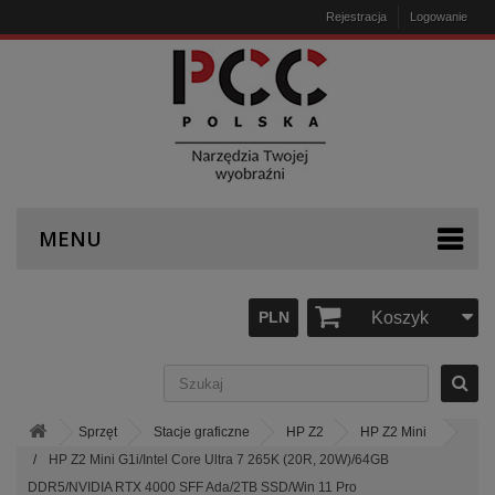
Rejestracja
Logowanie
MENU
PLN
Koszyk
Sprzęt
Stacje graficzne
HP Z2
HP Z2 Mini
HP Z2 Mini G1i/Intel Core Ultra 7 265K (20R, 20W)/64GB
DDR5/NVIDIA RTX 4000 SFF Ada/2TB SSD/Win 11 Pro