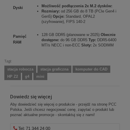
Możliwość podłączenia 2x M.2 dysków:
Dyski
Rozmiary:
od 256 GB do 8 TB (PCIe Gen4 i
Gen5)
Opcje:
Standard, OPAL2
(szyfrowanie), FIPS 140-2
128 GB DDR5 (planowane w 2025)
Obecnie
Pamięć
dostępne:
do 96 GB DDR5
Typ:
DDR5-6400
RAM
MT/s NECC i non-ECC
Sloty:
2x SODIMM
Tagi:
stacja robocza
stacja graficzna
komputer do CAD
HP Z2
g4
mini
Dowiedz się więcej
Aby dowiedzieć się więcej o produkcie - przejdź na stronę PCC
Polska. Jeśli chcesz negocjować cenę, zapytać o produkt lub
poznać aktualne promocje - skontaktuj się z nami!
Tel: 71 344 24 00