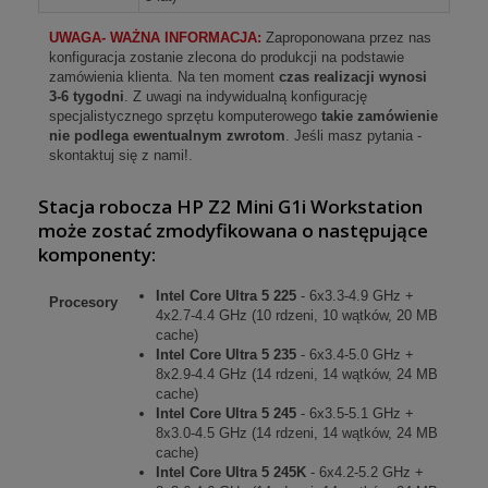
UWAGA- WAŻNA INFORMACJA:
Zaproponowana przez nas
konfiguracja zostanie zlecona do produkcji na podstawie
zamówienia klienta. Na ten moment
czas realizacji wynosi
3-6 tygodni
. Z uwagi na indywidualną konfigurację
specjalistycznego sprzętu komputerowego
takie zamówienie
nie podlega ewentualnym zwrotom
. Jeśli masz pytania -
skontaktuj się z nami!.
Stacja robocza
HP Z2 Mini G1i Workstation
może zostać zmodyfikowana o następujące
komponenty
:
Intel Core Ultra 5 225
- 6x3.3-4.9 GHz +
Procesory
4x2.7-4.4 GHz (10 rdzeni, 10 wątków, 20 MB
cache)
Intel Core Ultra 5 235
- 6x3.4-5.0 GHz +
8x2.9-4.4 GHz (14 rdzeni, 14 wątków, 24 MB
cache)
Intel Core Ultra 5 245
- 6x3.5-5.1 GHz +
8x3.0-4.5 GHz (14 rdzeni, 14 wątków, 24 MB
cache)
Intel Core Ultra 5 245K
- 6x4.2-5.2 GHz +