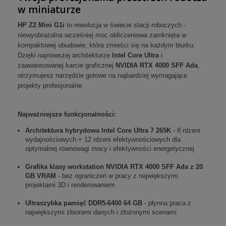
w miniaturze
HP Z2 Mini G1i
to rewolucja w świecie stacji roboczych -
niewyobrażalna wcześniej moc obliczeniowa zamknięta w
kompaktowej obudowie, która zmieści się na każdym biurku.
Dzięki najnowszej architekturze
Intel Core Ultra
i
zaawansowanej karcie graficznej
NVIDIA RTX 4000 SFF Ada
,
otrzymujesz narzędzie gotowe na najbardziej wymagające
projekty profesjonalne.
Najważniejsze funkcjonalności:
Architektura hybrydowa Intel Core Ultra 7 265K
- 8 rdzeni
wydajnościowych + 12 rdzeni efektywnościowych dla
optymalnej równowagi mocy i efektywności energetycznej
Grafika klasy workstation NVIDIA RTX 4000 SFF Ada z 20
GB VRAM
- bez ograniczeń w pracy z największymi
projektami 3D i renderowaniem
Ultraszybka pamięć DDR5-6400 64 GB
- płynna praca z
największymi zbiorami danych i złożonymi scenami