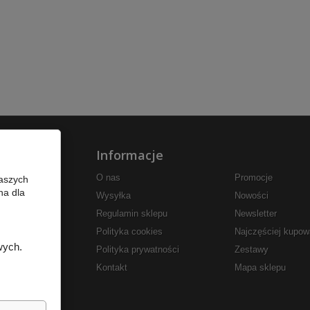
Informacje
O nas
Promocje
naszych
na dla
Wysyłka
Nowości
Regulamin sklepu
Newsletter
Polityka cookies
Najczęściej kupo
wych.
Polityka prywatności
Zestawy
Kontakt
Mapa sklepu