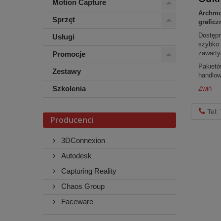
Motion Capture
Archmo
Sprzęt
graficz
Dostępn
Usługi
szybko 
zawarty
Promocje
Pakietó
Zestawy
handlow
Szkolenia
Zwiń
Tel:
Producenci
3DConnexion
Autodesk
Capturing Reality
Chaos Group
Faceware