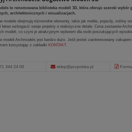
dels to renomowana biblioteka modeli 3D, która oferuje szeroki wybór 
nych, architektonicznych i wizualizacjach.
e modele obejmują różnorodne elementy, takie jak meble, pojazdy, rośliny or
i łatwo wzbogacić swoje projekty o realistyczne detale. Cena zestawów Archm
ch modeli, co czyni je atrakcyjnym wyborem dla osób poszukujących wysoki
w modeli Archmodels jest bardzo dużo. Jeśli jesteś zainteresowany zakupem
cem korzystając z zakładki
KONTAKT.
 71 344 24 00
sklep@pccpolska.pl
Formul