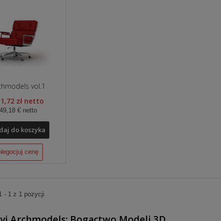
chmodels vol.1
1,72 zł netto
49,18 € netto
daj do koszyka
Negocjuj cenę
 - 1 z 1 pozycji
yj Archmodels: Bogactwo Modeli 3D