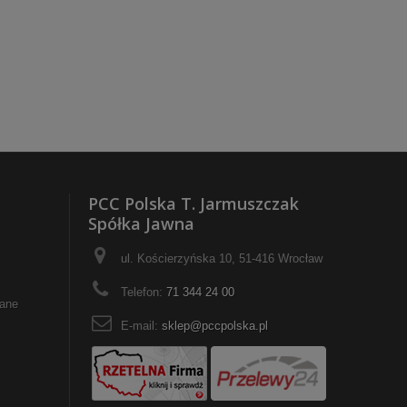
PCC Polska T. Jarmuszczak
Spółka Jawna
ul. Kościerzyńska 10, 51-416 Wrocław
Telefon:
71 344 24 00
wane
E-mail:
sklep@pccpolska.pl