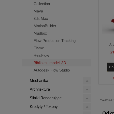
Collection
Maya
3ds Max
MotionBuilder
Mudbox
Flow Production Tracking
Ar
Flame
21
RealFlow
Biblioteki modeli 3D
Do
Autodesk Flow Studio
Mechanika
Architektura
Silniki Renderujące
Pokazuje 1
Kredyty / Tokeny
Odkr